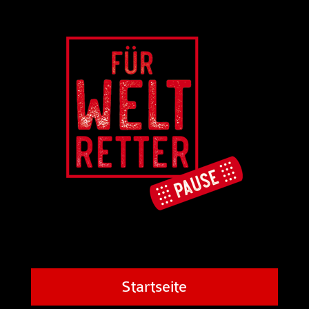
Start­sei­te