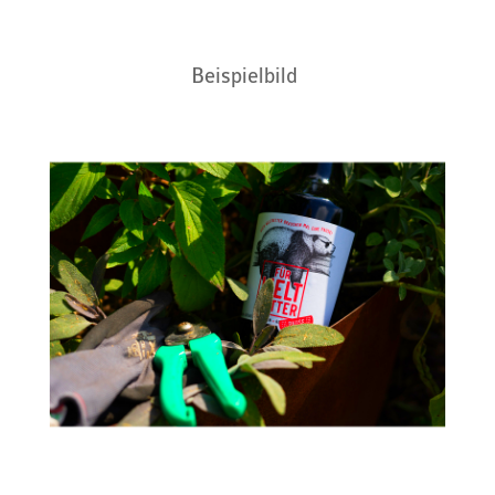
Bei­spiel­bild