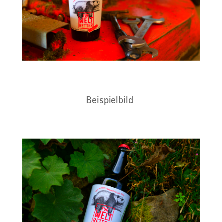
Bei­spiel­bild