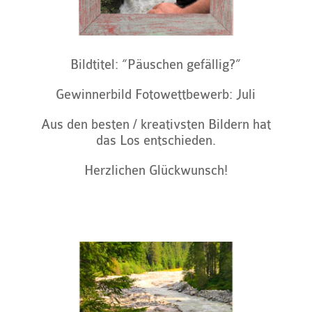
Bild­ti­tel: “Päu­schen gefäl­lig?”
Gewin­ner­bild Foto­wett­be­werb: Juli
Aus den bes­ten / krea­tivs­ten Bil­dern hat
das Los ent­schie­den.
Herz­li­chen Glück­wunsch!